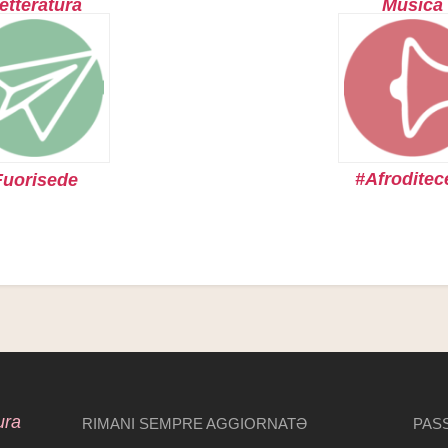
etteratura
Musica
#Afroditec
Fuorisede
ura
RIMANI SEMPRE AGGIORNATƏ
PASS