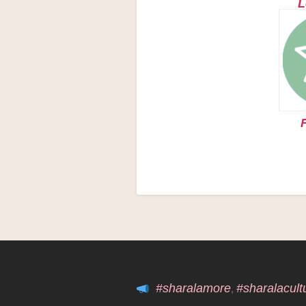
L
#sharalamore
#sharalacult
,