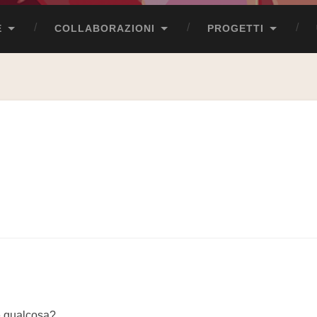
E
COLLABORAZIONI
PROGETTI
e qualcosa?