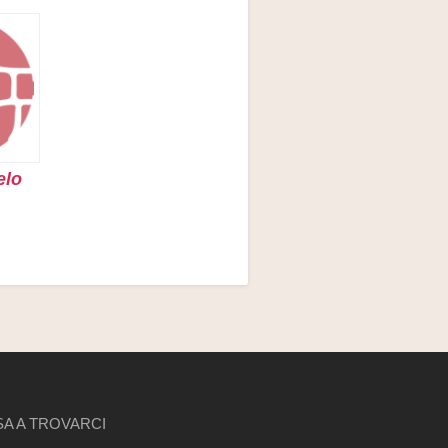
elo
A A TROVARCI