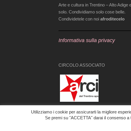
Arte e cultura in Trentino – Alto Adige 
solo. Condividiamo solo cose belle.
Condividetele con noi
afroditecelo
Informativa sulla privacy
CIRCOLO ASSOCIATO
Utilizziamo i cookie per assicurarti la migliore esper
Se premi su "ACCETTA" darai il consenso a tr
© 2026
AFRODITELO
— POWERED BY
WORD