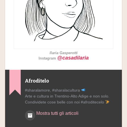
Ilaria
Gasperotti
@casadilaria
Instagram
Afroditelo
#sharalamore, #sharalacultura
Arte e cultura in Trentino-Alto Adige e non solo.
Condividete cose belle con noi #afroditecelo