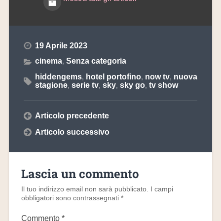
19 Aprile 2023
cinema
Senza categoria
,
hiddengems
hotel portofino
now tv
nuova
,
,
,
stagione
serie tv
sky
sky go
tv show
,
,
,
,
Articolo precedente
Articolo successivo
Lascia un commento
Il tuo indirizzo email non sarà pubblicato.
I campi
obbligatori sono contrassegnati
*
Commento
*