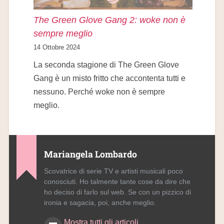
The Green Glove Gang 2: woke non è
sempre meglio
14 Ottobre 2024
La seconda stagione di The Green Glove
Gang è un misto fritto che accontenta tutti e
nessuno. Perché woke non è sempre
meglio.
Mariangela Lombardo
Scovatrice di serie TV e artisti musicali poco
conosciuti. Ho talmente tante cose da dire che
ho deciso di farlo sul web. Se con un pizzico di
ironia e sagacia, poi, anche meglio.